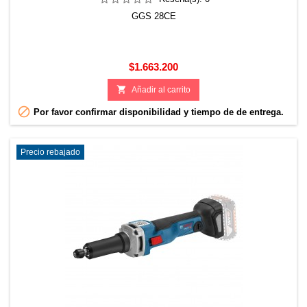
GGS 28CE
Precio
$1.663.200

Añadir al carrito

Por favor confirmar disponibilidad y tiempo de de entrega.
Precio rebajado