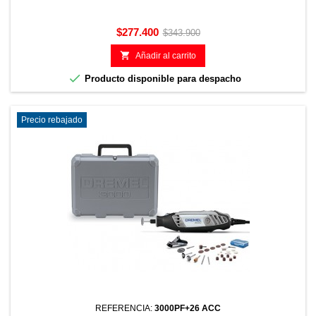
Precio
Precio
$277.400
$343.900
base

Añadir al carrito

Producto disponible para despacho
Precio rebajado
REFERENCIA:
3000PF+26 ACC