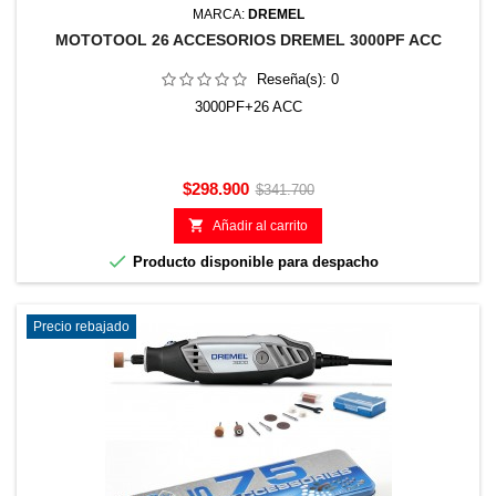
MARCA:
DREMEL
MOTOTOOL 26 ACCESORIOS DREMEL 3000PF ACC
Reseña(s):
0
3000PF+26 ACC
Precio
Precio
$298.900
$341.700
base

Añadir al carrito

Producto disponible para despacho
Precio rebajado