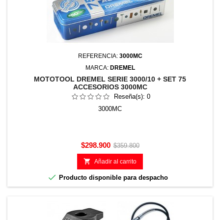
REFERENCIA:
3000MC
MARCA:
DREMEL
MOTOTOOL DREMEL SERIE 3000/10 + SET 75
ACCESORIOS 3000MC
Reseña(s):
0
3000MC
Precio
Precio
$298.900
$359.800
base

Añadir al carrito

Producto disponible para despacho