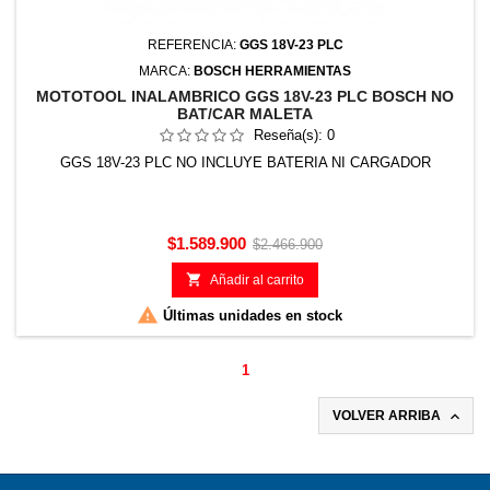
REFERENCIA:
GGS 18V-23 PLC
MARCA:
BOSCH HERRAMIENTAS
MOTOTOOL INALAMBRICO GGS 18V-23 PLC BOSCH NO
BAT/CAR MALETA
Reseña(s):
0
GGS 18V-23 PLC NO INCLUYE BATERIA NI CARGADOR
Precio
Precio
$1.589.900
$2.466.900
base

Añadir al carrito

Últimas unidades en stock
1

VOLVER ARRIBA