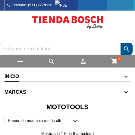
Teléfono:
(571) 2779120

0



shopping_cart
INICIO
MARCAS
MOTOTOOLS

Precio: de más bajo a más alto
Mostrando 1-6 de 6 artículo(s)