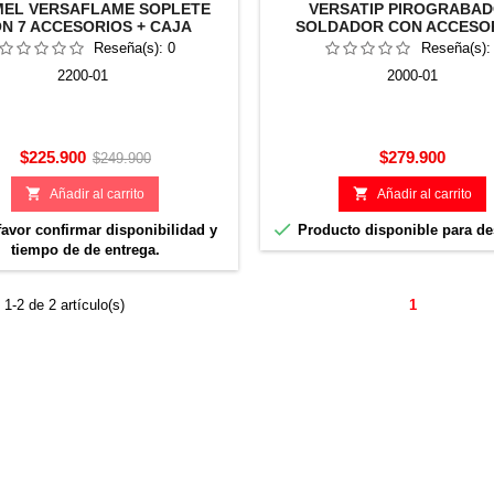
EL VERSAFLAME SOPLETE
VERSATIP PIROGRABA
N 7 ACCESORIOS + CAJA
SOLDADOR CON ACCESO
METALICA
DREMEL 2000-01
Reseña(s):
0
Reseña(s)
2200-01
2000-01
Precio
Precio
Precio
$225.900
$279.900
$249.900
base


Añadir al carrito
Añadir al carrito

avor confirmar disponibilidad y
Producto disponible para d
tiempo de de entrega.
1-2 de 2 artículo(s)
1