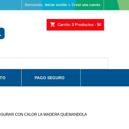
Bienvenido,
Iniciar sesión
o
Crear una cuenta
shopping_cart
Carrito:
0
Productos - $0

TO
PAGO SEGURO
 FIGURAR CON CALOR LA MADERA QUEMANDOLA