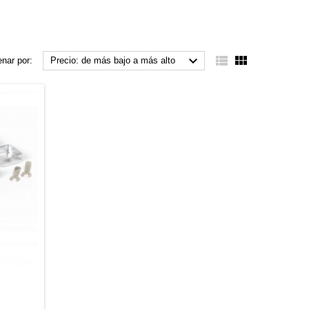



nar por:
Precio: de más bajo a más alto