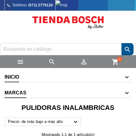
Teléfono:
(571) 2779120

0



shopping_cart
INICIO
MARCAS
PULIDORAS INALAMBRICAS

Precio: de más bajo a más alto
Mostrando 1-1 de 1 artículo(s)