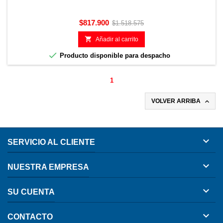
Precio
Precio
$817.900
$1.518.575
base

Añadir al carrito

Producto disponible para despacho
1

VOLVER ARRIBA

SERVICIO AL CLIENTE

NUESTRA EMPRESA

SU CUENTA

CONTACTO