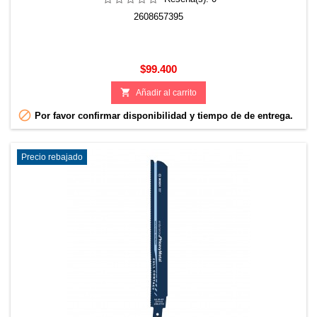
2608657395
Precio
$99.400

Añadir al carrito

Por favor confirmar disponibilidad y tiempo de de entrega.
Precio rebajado