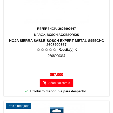
REFERENCIA:
2608900367
MARCA:
BOSCH ACCESORIOS
HOJA SIERRA SABLE BOSCH EXPERT METAL S955CHC
2608900367
Reseña(s):
0
2608900367
Precio
$97.000

Añadir al carrito

Producto disponible para despacho
Precio rebajado