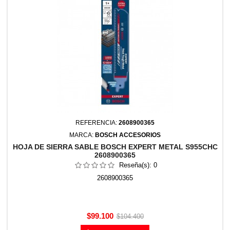
REFERENCIA:
2608900365
MARCA:
BOSCH ACCESORIOS
HOJA DE SIERRA SABLE BOSCH EXPERT METAL S955CHC
2608900365
Reseña(s):
0
2608900365
Precio
Precio
$99.100
$104.400
base