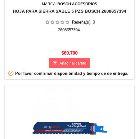
MARCA:
BOSCH ACCESORIOS
HOJA PARA SIERRA SABLE 5 PZS BOSCH 2608657394
Reseña(s):
0
2608657394
Precio
$69.700

Añadir al carrito

Por favor confirmar disponibilidad y tiempo de de entrega.