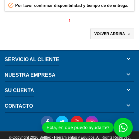

Por favor confirmar disponibilidad y tiempo de de entrega.
1

VOLVER ARRIBA

SERVICIO AL CLIENTE

NUESTRA EMPRESA

SU CUENTA

CONTACTO
Hola, en que puedo ayudarte?
© Copyright 2026 Belltec - Herramientas y Equipos. All Rights Reserved.