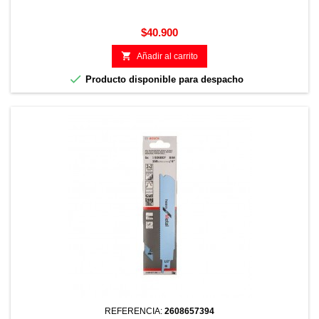
Precio
$40.900

Añadir al carrito

Producto disponible para despacho
REFERENCIA:
2608657394