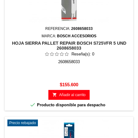
REFERENCIA:
2608658033
MARCA:
BOSCH ACCESORIOS
HOJA SIERRA PALLET REPAIR BOSCH S725VFR 5 UND
2608658033
Reseña(s):
0
2608658033
Precio
$155.600

Añadir al carrito

Producto disponible para despacho
Precio rebajado