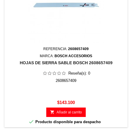
REFERENCIA:
2608657409
MARCA:
BOSCH ACCESORIOS
HOJAS DE SIERRA SABLE BOSCH 2608657409
Reseña(s):
0
2608657409
Precio
$143.100

Añadir al carrito

Producto disponible para despacho