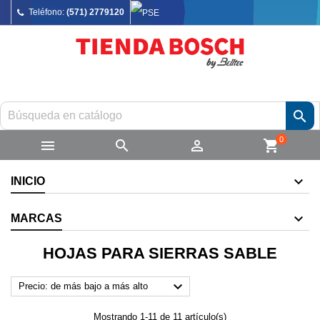
Teléfono:
(571) 2779120

0



shopping_cart
INICIO
MARCAS
HOJAS PARA SIERRAS SABLE

Precio: de más bajo a más alto
Mostrando 1-11 de 11 artículo(s)