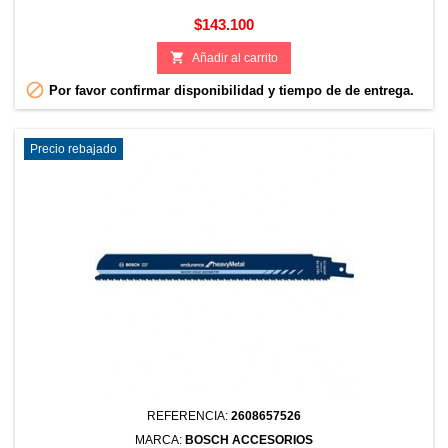
Precio
$143.100

Añadir al carrito

Por favor confirmar disponibilidad y tiempo de de entrega.
Precio rebajado
REFERENCIA:
2608657526
MARCA:
BOSCH ACCESORIOS