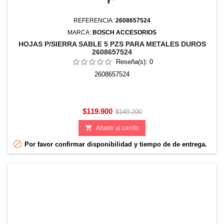
REFERENCIA:
2608657524
MARCA:
BOSCH ACCESORIOS
HOJAS P/SIERRA SABLE 5 PZS PARA METALES DUROS
2608657524
Reseña(s):
0
2608657524
Precio
Precio
$119.900
$149.200
base

Añadir al carrito

Por favor confirmar disponibilidad y tiempo de de entrega.