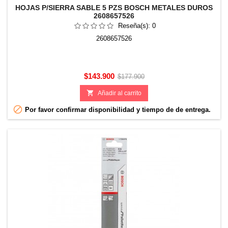
HOJAS P/SIERRA SABLE 5 PZS BOSCH METALES DUROS
2608657526
Reseña(s):
0
2608657526
Precio
Precio
$143.900
$177.900
base

Añadir al carrito

Por favor confirmar disponibilidad y tiempo de de entrega.