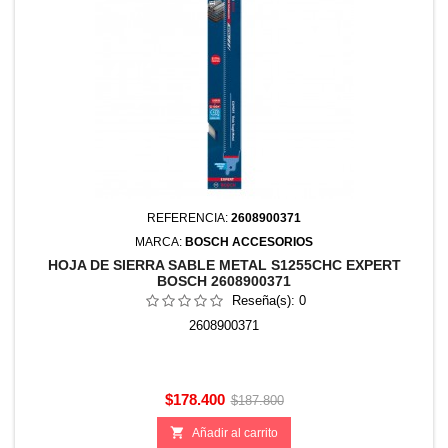
REFERENCIA:
2608900371
MARCA:
BOSCH ACCESORIOS
HOJA DE SIERRA SABLE METAL S1255CHC EXPERT
BOSCH 2608900371
Reseña(s):
0
2608900371
Precio
Precio
$178.400
$187.800
base

Añadir al carrito