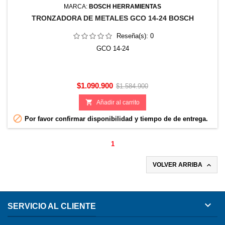
MARCA:
BOSCH HERRAMIENTAS
TRONZADORA DE METALES GCO 14-24 BOSCH
Reseña(s):
0
GCO 14-24
Precio
Precio
$1.090.900
$1.584.900
base

Añadir al carrito

Por favor confirmar disponibilidad y tiempo de de entrega.
1

VOLVER ARRIBA

SERVICIO AL CLIENTE