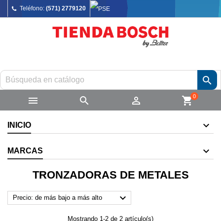
Teléfono:
(571) 2779120

0



shopping_cart
INICIO
MARCAS
TRONZADORAS DE METALES

Precio: de más bajo a más alto
Mostrando 1-2 de 2 artículo(s)