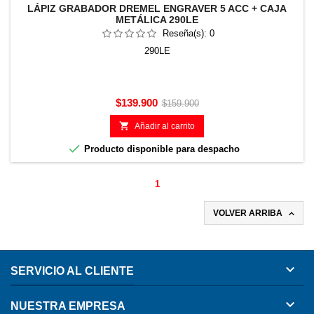
LÁPIZ GRABADOR DREMEL ENGRAVER 5 ACC + CAJA
METÁLICA 290LE
Reseña(s):
0
290LE
Precio
Precio
$139.900
$159.900
base

Añadir al carrito

Producto disponible para despacho
1

VOLVER ARRIBA

SERVICIO AL CLIENTE

NUESTRA EMPRESA