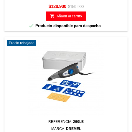
Precio
Precio
$128.900
$159.900
base

Añadir al carrito

Producto disponible para despacho
Precio rebajado
REFERENCIA:
290LE
MARCA:
DREMEL