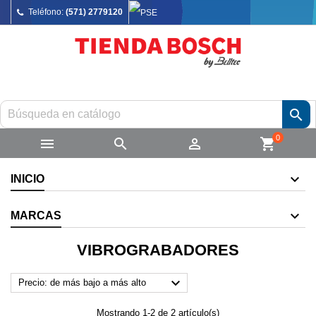
Teléfono:
(571) 2779120

0



shopping_cart
INICIO
MARCAS
VIBROGRABADORES

Precio: de más bajo a más alto
Mostrando 1-2 de 2 artículo(s)