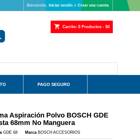
Bienvenido,
Iniciar sesión
o
Crear una cuenta
shopping_cart
Carrito:
0
Productos - $0

TO
PAGO SEGURO
ema Aspiración Polvo BOSCH GDE
asta 68mm No Manguera
a
GDE 68
Marca
BOSCH ACCESORIOS