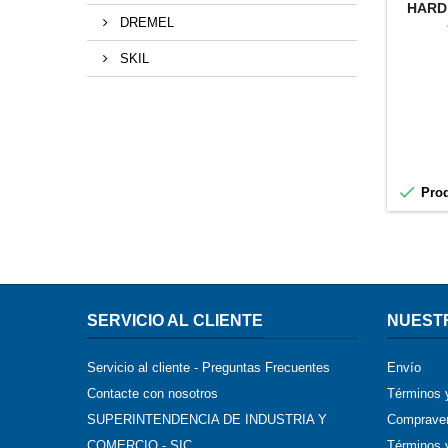
HARD 
DREMEL
SKIL

Prod
SERVICIO AL CLIENTE
NUEST
Servicio al cliente - Preguntas Frecuentes
Envío
Contacte con nosotros
Términos 
SUPERINTENDENCIA DE INDUSTRIA Y
Compraven
COMERCIO - SIC
Términos y