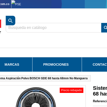
.com.co

MARCAS
PROMOCIONES
CONTAC
tema Aspiración Polvo BOSCH GDE 68 hasta 68mm No Manguera
Sist
Precio rebajado
68 h
Referenci