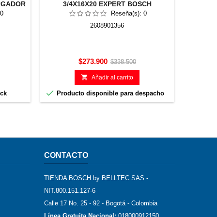
ARGADOR
3/4X16X20 EXPERT BOSCH
3
2608901356
0
Reseña(s):
0
2608901356
Precio
Precio
$273.900
$338.500
base

Añadir al carrito


ock
Producto disponible para despacho
Produ
CONTACTO
TIENDA BOSCH by BELLTEC SAS -
NIT.800.151.127-6
Calle 17 No. 25 - 92 - Bogotá - Colombia
Línea Gratuita Nacional:
018000912150