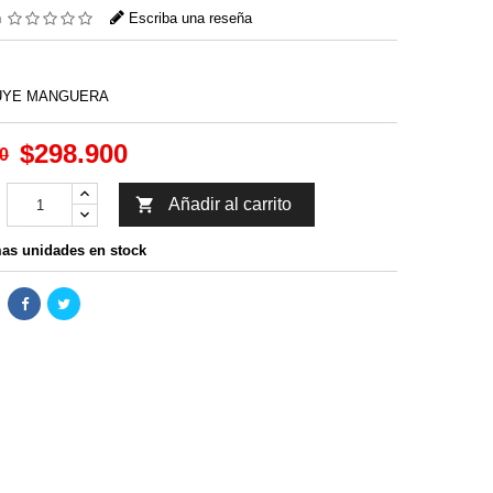
n
Escriba una reseña
UYE MANGUERA
$298.900
0

Añadir al carrito
as unidades en stock