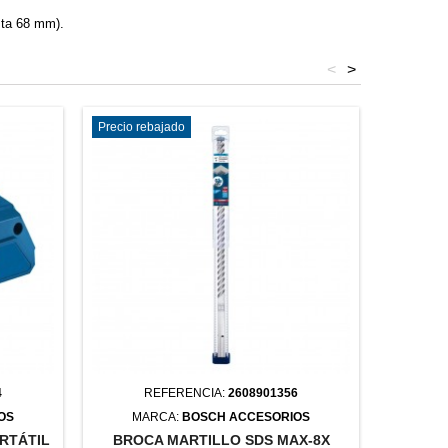
sta 68 mm).
<
>
Precio rebajado
Precio re
4
REFERENCIA:
2608901356
R
OS
MARCA:
BOSCH ACCESORIOS
MA
RTÁTIL
BROCA MARTILLO SDS MAX-8X
BRO