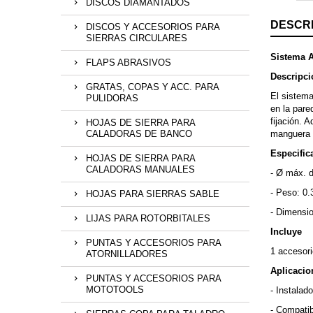
DISCOS DIAMANTADOS
DESCR
DISCOS Y ACCESORIOS PARA
SIERRAS CIRCULARES
Sistema 
FLAPS ABRASIVOS
Descripci
GRATAS, COPAS Y ACC. PARA
El sistema
PULIDORAS
en la pare
fijación. 
HOJAS DE SIERRA PARA
CALADORAS DE BANCO
manguera d
Especific
HOJAS DE SIERRA PARA
CALADORAS MANUALES
- Ø máx. 
- Peso: 0.
HOJAS PARA SIERRAS SABLE
- Dimensi
LIJAS PARA ROTORBITALES
Incluye
PUNTAS Y ACCESORIOS PARA
1 accesori
ATORNILLADORES
Aplicacio
PUNTAS Y ACCESORIOS PARA
MOTOTOOLS
- Instalad
- Compatib