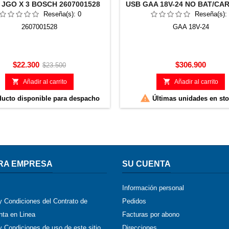
JGO X 3 BOSCH 2607001528
USB GAA 18V-24 NO BAT/C
Reseña(s):
0
Reseña(s):
2607001528
GAA 18V-24
Precio
Precio
Precio
$22.300
$306.900
$23.500
base


Añadir al carrito
Añadir al carrito

ucto disponible para despacho
Últimas unidades en st
RA EMPRESA
SU CUENTA
Información personal
y Condiciones del Contrato de
Pedidos
ta en Linea
Facturas por abono
 Condiciones de uso de este sitio
Direcciones