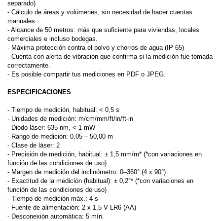
separado)
- Cálculo de áreas y volúmenes, sin necesidad de hacer cuentas
manuales.
- Alcance de 50 metros: más que suficiente para viviendas, locales
comerciales e incluso bodegas.
- Máxima protección contra el polvo y chorros de agua (IP 65)
- Cuenta con alerta de vibración que confirma si la medición fue tomada
correctamente.
- Es posible compartir tus mediciones en PDF o JPEG.
ESPECIFICACIONES
- Tiempo de medición, habitual: < 0,5 s
- Unidades de medición: m/cm/mm/ft/in/ft-in
- Diodo láser: 635 nm, < 1 mW
- Rango de medición: 0,05 – 50,00 m
- Clase de láser: 2
- Precisión de medición, habitual: ± 1,5 mm/m* (*con variaciones en
función de las condiciones de uso)
- Margen de medición del inclinómetro: 0–360° (4 x 90°)
- Exactitud de la medición (habitual): ± 0,2°* (*con variaciones en
función de las condiciones de uso)
- Tiempo de medición máx.: 4 s
- Fuente de alimentación: 2 x 1,5 V LR6 (AA)
- Desconexión automática: 5 mín.