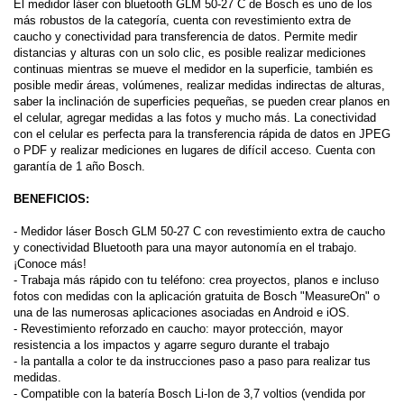
El medidor láser con bluetooth GLM 50-27 C de Bosch es uno de los
más robustos de la categoría, cuenta con revestimiento extra de
caucho y conectividad para transferencia de datos. Permite medir
distancias y alturas con un solo clic, es posible realizar mediciones
continuas mientras se mueve el medidor en la superficie, también es
posible medir áreas, volúmenes, realizar medidas indirectas de alturas,
saber la inclinación de superficies pequeñas, se pueden crear planos en
el celular, agregar medidas a las fotos y mucho más. La conectividad
con el celular es perfecta para la transferencia rápida de datos en JPEG
o PDF y realizar mediciones en lugares de difícil acceso. Cuenta con
garantía de 1 año Bosch.
BENEFICIOS:
- Medidor láser Bosch GLM 50-27 C con revestimiento extra de caucho
y conectividad Bluetooth para una mayor autonomía en el trabajo.
¡Conoce más!
- Trabaja más rápido con tu teléfono: crea proyectos, planos e incluso
fotos con medidas con la aplicación gratuita de Bosch "MeasureOn" o
una de las numerosas aplicaciones asociadas en Android e iOS.
- Revestimiento reforzado en caucho: mayor protección, mayor
resistencia a los impactos y agarre seguro durante el trabajo
- la pantalla a color te da instrucciones paso a paso para realizar tus
medidas.
- Compatible con la batería Bosch Li-Ion de 3,7 voltios (vendida por