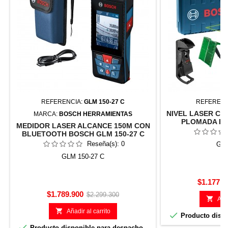
REFERENCIA:
GLM 150-27 C
REFERENC
NIVEL LASER CO
MARCA:
BOSCH HERRAMIENTAS
PLOMADA BO
MEDIDOR LASER ALCANCE 150M CON
BLUETOOTH BOSCH GLM 150-27 C
Reseña(s):
0
GCL
GLM 150-27 C
Precio
$1.177.9
Precio
Precio
$1.789.900
$2.299.300

Añad
base

Añadir al carrito

Producto dispo

Producto disponible para despacho