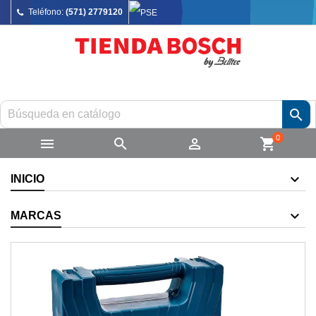
Teléfono:
(571) 2779120

0



shopping_cart
INICIO
MARCAS