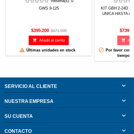
Reseña(s):
0
GWS 9-125
KIT GBH 2-24D 
UNICA HASTA A
Precio
Precio
Precio
$395.200
$739.9
$471.900
base


Añadir al carrito
Añad


Últimas unidades en stock
Por favor confi
tiempo d

SERVICIO AL CLIENTE

NUESTRA EMPRESA

SU CUENTA

CONTACTO