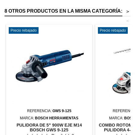
8 OTROS PRODUCTOS EN LA MISMA CATEGORÍA:
>
<
Precio rebajado
Precio rebajado
REFERENCIA:
GWS 9-125
REFERENCI
MARCA:
BOSCH HERRAMIENTAS
MARCA:
BOSC
PULIDORA DE 5" 900W EJE M14
COMBO ROTOMAR
BOSCH GWS 9-125
PULIDORA 4-1