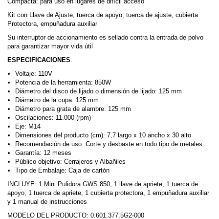
Compacta: para uso en lugares de difícil acceso
Kit con Llave de Ajuste, tuerca de apoyo, tuerca de ajuste, cubierta
Protectora, empuñadura auxiliar
Su interruptor de accionamiento es sellado contra la entrada de polvo
para garantizar mayor vida útil
ESPECIFICACIONES
:
Voltaje: 110V
Potencia de la herramienta: 850W
Diámetro del disco de lijado o dimensión de lijado: 125 mm
Diámetro de la copa: 125 mm
Diámetro para grata de alambre: 125 mm
Oscilaciones: 11.000 (rpm)
Eje: M14
Dimensiones del producto (cm): 7,7 largo x 10 ancho x 30 alto
Recomendación de uso: Corte y desbaste en todo tipo de metales
Garantía: 12 meses
Público objetivo: Cerrajeros y Albañiles
Tipo de Embalaje: Caja de cartón
INCLUYE: 1 Mini Pulidora GWS 850, 1 llave de apriete, 1 tuerca de
apoyo, 1 tuerca de apriete, 1 cubierta protectora, 1 empuñadura auxiliar
y 1 manual de instrucciones
MODELO DEL PRODUCTO:
0.601.377.5G2-000